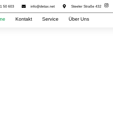
81 50 603
info@detax.net
Steeler Straße 432
me
Kontakt
Service
Über Uns